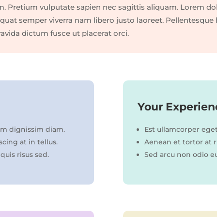
m. Pretium vulputate sapien nec sagittis aliquam. Lorem dol
at semper viverra nam libero justo laoreet. Pellentesque h
avida dictum fusce ut placerat orci.
Your Experien
iam dignissim diam.
Est ullamcorper eget 
cing at in tellus.
Aenean et tortor at ri
quis risus sed.
Sed arcu non odio eui