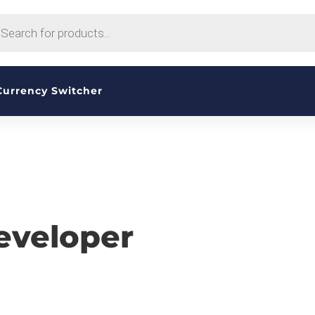
CTS
H
Currency Switcher
eveloper