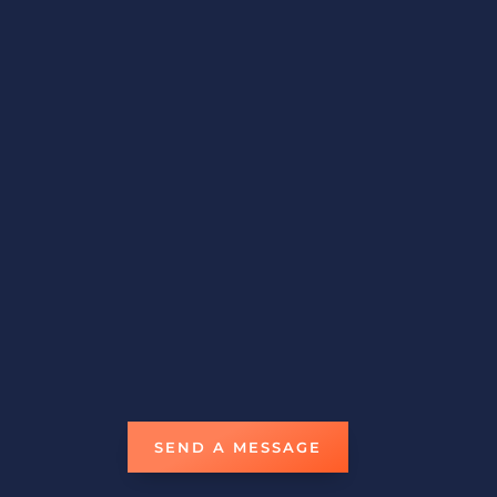
om
d,
SEND A MESSAGE