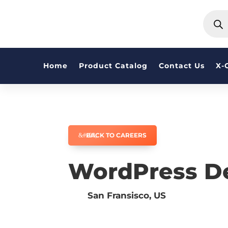
PRODU
SEARC
Home
Product Catalog
Contact Us
X-
BACK TO CAREERS
WordPress D
San Fransisco, US